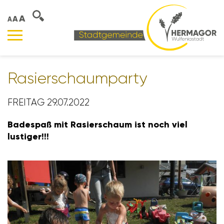
A
A
A
Rasier­schaum­party
FREITAG 29.07.2022
Bade­spaß mit Rasier­schaum ist noch viel
lustiger!!!