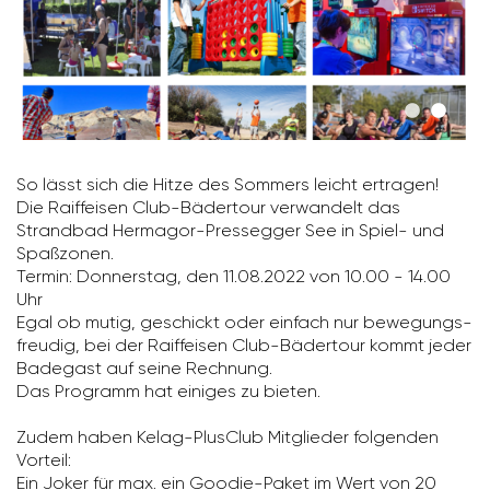
So lässt sich die Hitze des Sommers leicht ertragen!
Die Raiff­eisen Club-Bäder­tour verwan­delt das
Strandbad Hermagor-Pres­segger See in Spiel- und
Spaß­zonen.
Termin: Donnerstag, den 11.08.2022 von 10.00 - 14.00
Uhr
Egal ob mutig, geschickt oder einfach nur bewe­gungs­
freudig, bei der Raiff­eisen Club-Bäder­tour kommt jeder
Bade­gast auf seine Rech­nung.
Das Programm hat einiges zu bieten.
Zudem haben Kelag-Plus­Club Mitglieder folgenden
Vorteil:
Ein Joker für max. ein Goodie-Paket im Wert von 20