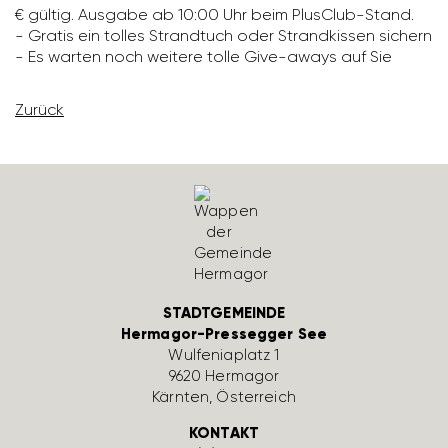
€ gültig. Ausgabe ab 10:00 Uhr beim Plus­Club-Stand.
- Gratis ein tolles Strand­tuch oder Strand­kissen sichern
- Es warten noch weitere tolle Give-aways auf Sie
Zurück
STADTGEMEINDE
Hermagor-Pressegger See
Wulfe­nia­platz 1
9620 Hermagor
Kärnten, Öster­reich
KONTAKT