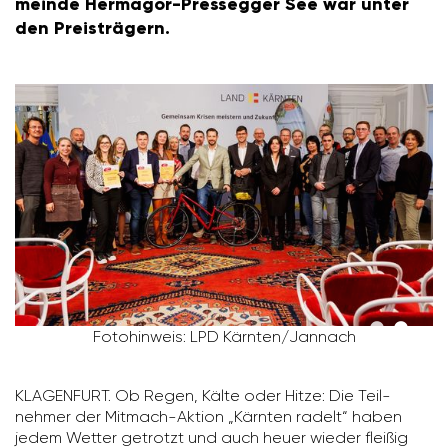
meinde Hermagor-Pres­segger See war unter
den Preis­trä­gern.
Foto­hin­weis: LPD Kärnten/​Jannach
KLAGEN­FURT. Ob Regen, Kälte oder Hitze: Die Teil­
nehmer der Mitmach-Aktion „Kärnten radelt“ haben
jedem Wetter getrotzt und auch heuer wieder fleißig