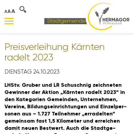
A
A
A
Preis­ver­lei­hung Kärnten
radelt 2023
DIENSTAG 24.10.2023
LHStv. Gruber und LR Schu­schnig zeich­neten
Gewinner der Aktion „Kärnten radelt 2023“ in
den Kate­go­rien Gemeinden, Unter­nehmen,
Vereine, Bildungs­ein­rich­tungen und Einzel­per­
sonen aus – 1.727 Teil­nehmer „erra­delten“
gemeinsam fast 1,5 Kilo­meter und errei­chen
damit neuen Best­wert. Auch die Stadt­ge­