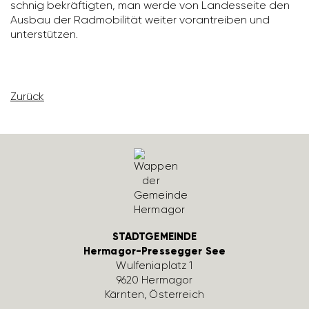
schnig bekräf­tigten, man werde von Landes­seite den
Ausbau der Radmo­bi­lität weiter voran­treiben und
unter­stützen.
Zurück
STADTGEMEINDE
Hermagor-Pressegger See
Wulfe­nia­platz 1
9620 Hermagor
Kärnten, Öster­reich