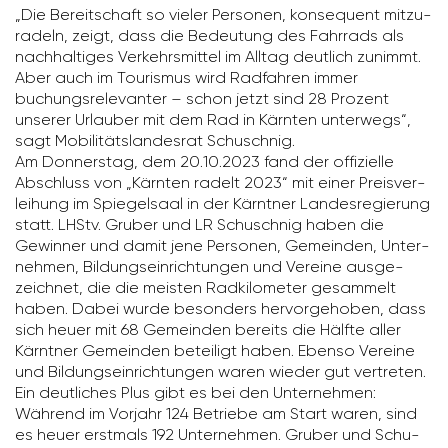
„Die Bereit­schaft so vieler Personen, konse­quent mitzu­
ra­deln, zeigt, dass die Bedeu­tung des Fahr­rads als
nach­hal­tiges Verkehrs­mittel im Alltag deut­lich zunimmt.
Aber auch im Tourismus wird Radfahren immer
buchungs­re­le­vanter – schon jetzt sind 28 Prozent
unserer Urlauber mit dem Rad in Kärnten unter­wegs“,
sagt Mobi­li­täts­lan­desrat Schu­schnig.
Am Donnerstag, dem 20.10.2023 fand der offi­zi­elle
Abschluss von „Kärnten radelt 2023“ mit einer Preis­ver­
lei­hung im Spie­gel­saal in der Kärntner Landes­re­gie­rung
statt. LHStv. Gruber und LR Schu­schnig haben die
Gewinner und damit jene Personen, Gemeinden, Unter­
nehmen, Bildungs­ein­rich­tungen und Vereine ausge­
zeichnet, die die meisten Radki­lo­meter gesam­melt
haben. Dabei wurde beson­ders hervor­ge­hoben, dass
sich heuer mit 68 Gemeinden bereits die Hälfte aller
Kärntner Gemeinden betei­ligt haben. Ebenso Vereine
und Bildungs­ein­rich­tungen waren wieder gut vertreten.
Ein deut­li­ches Plus gibt es bei den Unter­nehmen:
Während im Vorjahr 124 Betriebe am Start waren, sind
es heuer erst­mals 192 Unter­nehmen. Gruber und Schu­