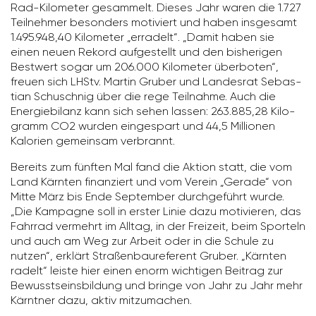
Rad-Kilo­meter gesam­melt. Dieses Jahr waren die 1.727
Teil­nehmer beson­ders moti­viert und haben insge­samt
1.495.948,40 Kilo­meter „erra­delt“. „Damit haben sie
einen neuen Rekord aufge­stellt und den bishe­rigen
Best­wert sogar um 206.000 Kilo­meter über­boten“,
freuen sich LHStv. Martin Gruber und Landesrat Sebas­
tian Schu­schnig über die rege Teil­nahme. Auch die
Ener­gie­bi­lanz kann sich sehen lassen: 263.885,28 Kilo­
gramm CO2 wurden einge­spart und 44,5 Millionen
Kalo­rien gemeinsam verbrannt.
Bereits zum fünften Mal fand die Aktion statt, die vom
Land Kärnten finan­ziert und vom Verein „Gerade“ von
Mitte März bis Ende September durch­ge­führt wurde.
„Die Kampagne soll in erster Linie dazu moti­vieren, das
Fahrrad vermehrt im Alltag, in der Frei­zeit, beim Spor­teln
und auch am Weg zur Arbeit oder in die Schule zu
nutzen“, erklärt Stra­ßen­bau­re­fe­rent Gruber. „Kärnten
radelt“ leiste hier einen enorm wich­tigen Beitrag zur
Bewusst­seins­bil­dung und bringe von Jahr zu Jahr mehr
Kärntner dazu, aktiv mitzu­ma­chen.