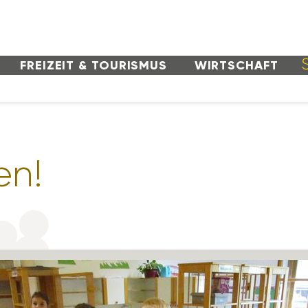
FREI­ZEIT & TOURISMUS
WIRT­SCHAFT
en!