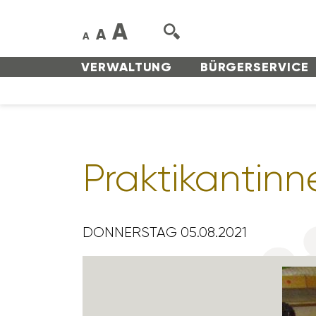
A
A
A
VERWAL­TUNG
BÜRGER­SERVICE
Prak­ti­kan­tinn
DONNERSTAG 05.08.2021