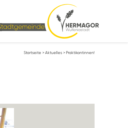
Start­seite
>
Aktu­elles
>
Prak­ti­kan­tinnen!