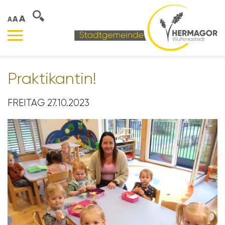
A
A
A
Prak­ti­kantin!
FREITAG 27.10.2023