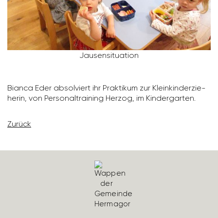
Jausen­si­tua­tion
Bianca Eder absol­viert ihr Prak­tikum zur Klein­kin­der­zie­
herin, von Perso­nal­trai­ning Herzog, im Kinder­garten.
Zurück