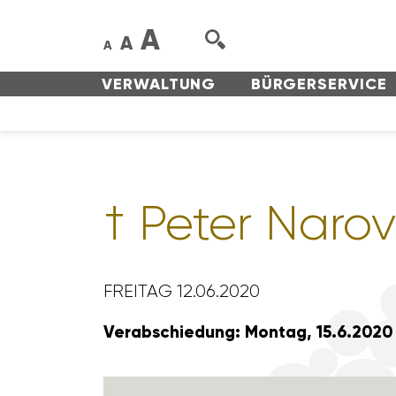
A
A
A
VERWAL­TUNG
BÜRGER­SERVICE
† Peter Narov
FREITAG 12.06.2020
Verab­schie­dung: Montag, 15.6.2020