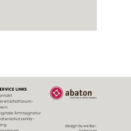
ERVICE LINKS
ontakt
ereit­schafts­num­
ern
igi­tale Amts­si­gnatur
aten­schutz­er­klä­
ung
design by werbe­
mpressum
lechner.at