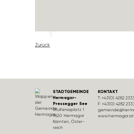
Zurück
STADTGEMEINDE
KONTAKT
Hermagor-
T:
+43(0) 4282 233
Pressegger See
F: +43(0) 4282 233
Wulfe­nia­platz 1
gemeinde@herma
9620 Hermagor
www.hermagor.at
Kärnten, Öster­
reich