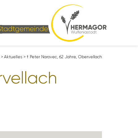
>
Aktu­elles
>
† Peter Narovec, 62 Jahre, Ober­vel­lach
vel­lach