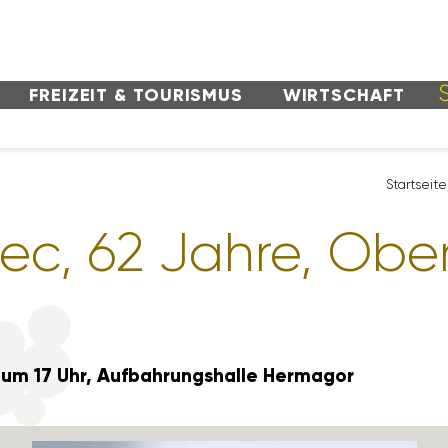
FREI­ZEIT & TOURISMUS
WIRT­SCHAFT
Start­seite
ec, 62 Jahre, Ober­
 um 17 Uhr, Aufbah­rungs­halle Hermagor