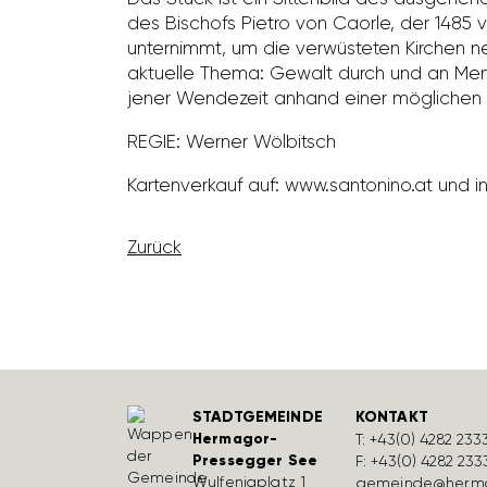
des Bischofs Pietro von Caorle, der 1485 v
unter­nimmt, um die verwüs­teten Kirchen neu
aktu­elle Thema: Gewalt durch und an Mens
jener Wende­zeit anhand einer mögli­chen d
REGIE: Werner Wölbitsch
Karten­ver­kauf auf: www.santo­nino.at und 
Zurück
STADTGEMEINDE
KONTAKT
Hermagor-
T:
+43(0) 4282 233
Pressegger See
F: +43(0) 4282 233
Wulfe­nia­platz 1
gemeinde@herma