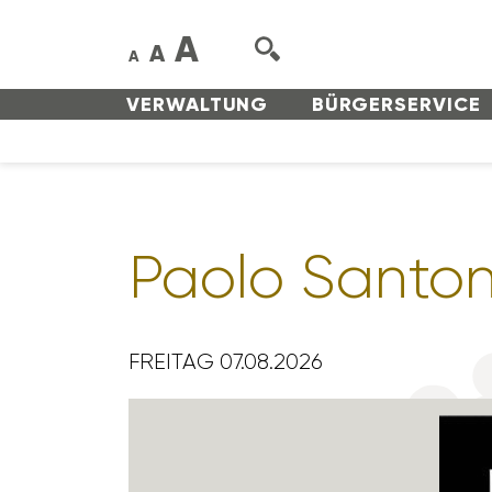
A
A
A
VERWAL­TUNG
BÜRGER­SERVICE
Paolo Santo­n
FREITAG 07.08.2026