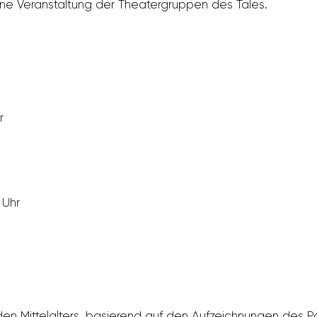
ine Veran­stal­tung der Thea­ter­gruppen des Tales.
r
 Uhr
en Mittel­al­ters, basie­rend auf den Aufzeich­nungen des P