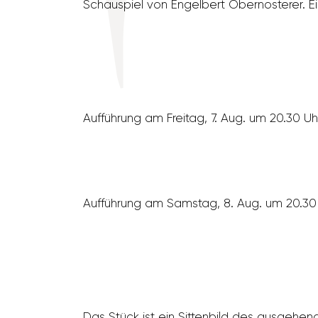
Schau­spiel von Engel­bert Ober­nos­terer. E
Auffüh­rung am Freitag, 7. Aug. um 20.30 Uh
Auffüh­rung am Samstag, 8. Aug. um 20.30
Das Stück ist ein Sitten­bild des ausge­hend