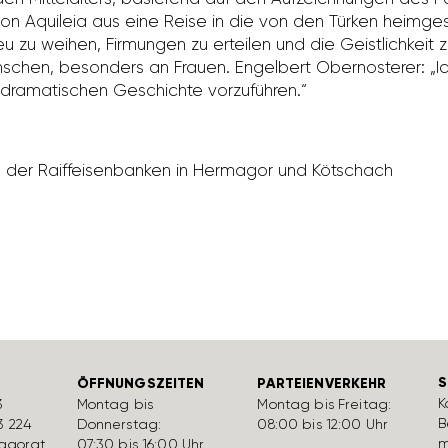
on Aqui­leia aus eine Reise in die von den Türken heim­ge
 zu weihen, Firmungen zu erteilen und die Geist­lich­keit zu
chen, beson­ders an Frauen. Engel­bert Ober­nos­terer: „I
rama­ti­schen Geschichte vorzu­führen.“
in der Raiff­ei­sen­banken in Hermagor und Kötschach
S
ÖFFNUNGSZEITEN
PARTEIENVERKEHR
K
3
Montag bis
Montag bis Freitag:
B
3 224
Donnerstag:
08:00 bis 12:00 Uhr
m
gor.at
07:30 bis 16:00 Uhr