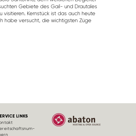
­suchten Gebiete des Gail- und Drau­tales
 visi­tieren. Kern­stück ist das auch heute
ch habe versucht, die wich­tigsten Züge
ERVICE LINKS
ontakt
ereit­schafts­num­
ern