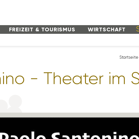
FREI­ZEIT & TOURISMUS
WIRT­SCHAFT
Start­seite
ino - Theater im 