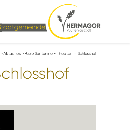
>
Aktu­elles
>
Paolo Santo­nino - Theater im Schlosshof
Schlosshof