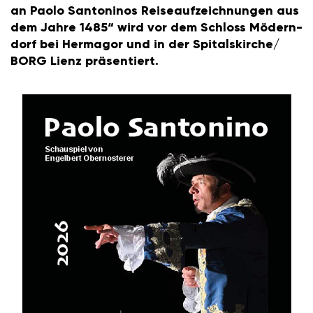
an Paolo Santo­ninos Reise­auf­zeich­nungen aus
dem Jahre 1485“ wird vor dem Schloss Mödern­
dorf bei Hermagor und in der Spitals­kirche/​
BORG Lienz präsen­tiert.