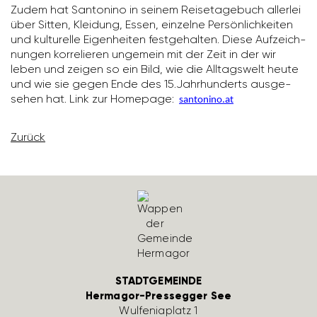
Zudem hat Santo­nino in seinem Reise­ta­ge­buch allerlei
über Sitten, Klei­dung, Essen, einzelne Persön­lich­keiten
und kultu­relle Eigen­heiten fest­ge­halten. Diese Aufzeich­
nungen korre­lieren unge­mein mit der Zeit in der wir
leben und zeigen so ein Bild, wie die Alltags­welt heute
und wie sie gegen Ende des 15.Jahr­hun­derts ausge­
sehen hat. Link zur Home­page:
santo­nino.at
Zurück
STADTGEMEINDE
Hermagor-Pressegger See
Wulfe­nia­platz 1