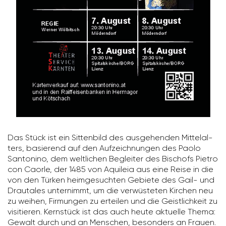
Das Stück ist ein Sitten­bild des ausge­henden Mittel­al­
ters, basie­rend auf den Aufzeich­nungen des Paolo
Santo­nino, dem welt­li­chen Begleiter des Bischofs Pietro
con Caorle, der 1485 von Aqui­leia aus eine Reise in die
von den Türken heim­ge­suchten Gebiete des Gail- und
Drau­tales unter­nimmt, um die verwüs­teten Kirchen neu
zu weihen, Firmungen zu erteilen und die Geist­lich­keit zu
visi­tieren. Kern­stück ist das auch heute aktu­elle Thema:
Gewalt durch und an Menschen, beson­ders an Frauen.