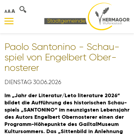
A
A
A
Paolo Santo­nino - Schau­
spiel von Engel­bert Ober­
nos­terer
DIENSTAG 30.06.2026
Im „Jahr der Lite­ratur/​Leto lite­ra­ture 2026“
bildet die Auffüh­rung des histo­ri­schen Schau­
spiels „SANTO­NINO“ im neun­zigsten Lebens­jahr
des Autors Engel­bert Ober­nos­terer einen der
Programm-Höhe­punkte des Gail­tal­Mu­seum
Kultur­som­mers. Das „Sitten­bild in Anleh­nung