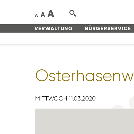
A
A
A
VERWAL­TUNG
BÜRGER­SERVICE
Oster­ha­sen­w
MITTWOCH 11.03.2020