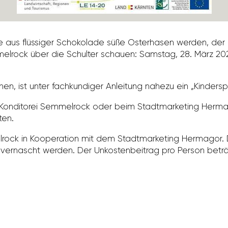
us flüs­siger Scho­ko­lade süße Oster­hasen werden, der da
el­rock über die Schulter schauen: Samstag, 28. März 2020,
, ist unter fach­kun­diger Anlei­tung nahezu ein „Kinder­spi
ondi­torei Semmel­rock oder beim Stadt­mar­ke­ting Hermag
ten.
­rock in Koope­ra­tion mit dem Stadt­mar­ke­ting Hermagor. 
vernascht werden. Der Unkos­ten­bei­trag pro Person beträ