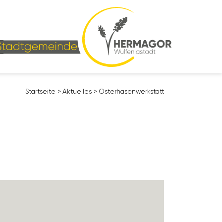
Start­seite
>
Aktu­elles
>
Oster­ha­sen­werk­statt