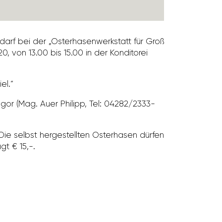
rf bei der „Oster­ha­sen­werk­statt für Groß
 von 13.00 bis 15.00 in der Kondi­torei
el.“
or (Mag. Auer Philipp, Tel: 04282/​2333-
Die selbst herge­stellten Oster­hasen dürfen
gt € 15,-.