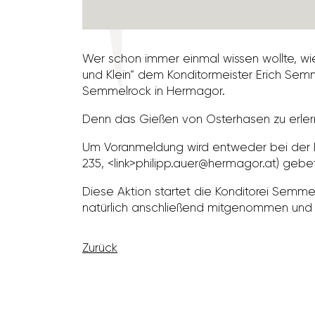
Wer schon immer einmal wissen wollte, wie a
und Klein“ dem Kondi­tor­meister Erich Semm
Semmel­rock in Hermagor.
Denn das Gießen von Oster­hasen zu erlernen
Um Voran­mel­dung wird entweder bei der K
235, <link>philipp.auer@hermagor.at) gebe
Diese Aktion startet die Kondi­torei Semmel
natür­lich anschlie­ßend mitge­nommen und 
Zurück