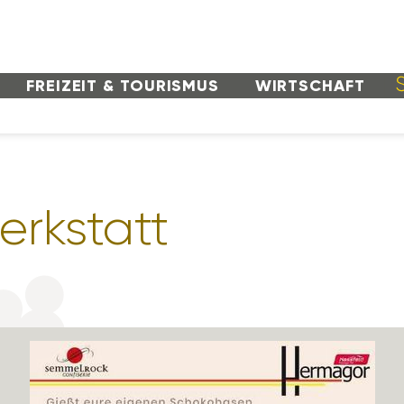
FREI­ZEIT & TOURISMUS
WIRT­SCHAFT
erk­statt