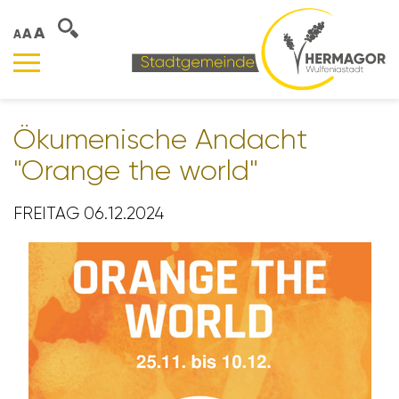
A
A
A
Ökume­ni­sche Andacht
"Orange the world"
FREITAG 06.12.2024