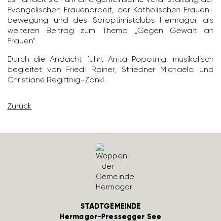
Evan­ge­li­schen Frau­en­ar­beit, der Katho­li­schen Frau­en­
be­we­gung und des Sorop­ti­mist­clubs Hermagor als
weiteren Beitrag zum Thema „Gegen Gewalt an
Frauen“.
Durch die Andacht führt Anita Popotnig, musi­ka­lisch
begleitet von Friedl Rainer, Striedner Michaela und
Chris­tiane Regittnig-Zankl.
Zurück
STADTGEMEINDE
Hermagor-Pressegger See