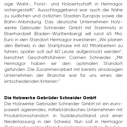
sige Wald-, Forst- und Holz­wirt­schaft in Hermagor
sicher­ge­stellt“. Ausschlag­ge­bend war auch die Nähe
zu südli­chen und östli­chen Staaten Europas sowie die
Bahn-Anbin­dung. Das deut­sche Unter­nehmen Holz­
werke Gebrüder Schneider GmbH mit Stamm­sitz in
Eber­hard­zell (Baden-Würt­tem­berg) will rund 45 Mio.
Euro in den Standort Hermagor inves­tieren. „Wir planen
den Betrieb in der Start­phase mit 40 Mitar­bei­tern zu
führen, später soll auf 60 Leute aufge­stockt werden“,
berichtet Geschäfts­füh­rerin Carmen Schneider. „Mit
Hermagor haben wir den opti­malen Standort
gefunden. Die Zusam­men­ar­beit mit bereits ansäs­sigen
Unter­nehmen der Branche war für uns eines der
entschei­denden Krite­rien.“
Die Holzwerke Gebrüder Schneider GmbH
Die Holz­werke Gebrüder Schneider GmbH ist ein euro­
pa­weit agie­rendes, mittel­stän­di­sches Unter­nehmen mit
Produk­ti­ons­standort in Süddeutsch­land und einer
Nieder­las­sung in der Schweiz. Nun soll in Hermagor