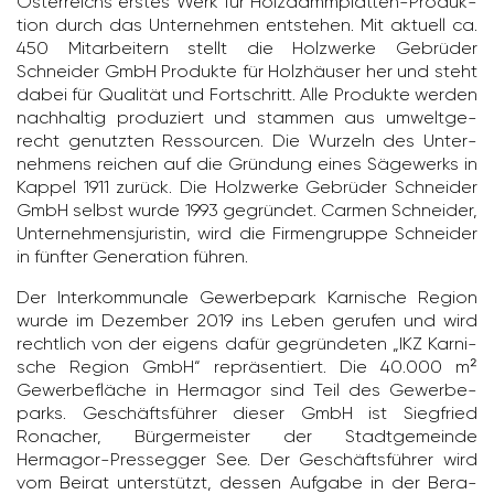
Öster­reichs erstes Werk für Holz­dämm­platten-Produk­
tion durch das Unter­nehmen entstehen. Mit aktuell ca.
450 Mitar­bei­tern stellt die Holz­werke Gebrüder
Schneider GmbH Produkte für Holz­häuser her und steht
dabei für Qualität und Fort­schritt. Alle Produkte werden
nach­haltig produ­ziert und stammen aus umwelt­ge­
recht genutzten Ressourcen. Die Wurzeln des Unter­
neh­mens reichen auf die Grün­dung eines Säge­werks in
Kappel 1911 zurück. Die Holz­werke Gebrüder Schneider
GmbH selbst wurde 1993 gegründet. Carmen Schneider,
Unter­neh­mens­ju­ristin, wird die Firmen­gruppe Schneider
in fünfter Gene­ra­tion führen.
Der Inter­kom­mu­nale Gewer­be­park Karni­sche Region
wurde im Dezember 2019 ins Leben gerufen und wird
recht­lich von der eigens dafür gegrün­deten „IKZ Karni­
sche Region GmbH“ reprä­sen­tiert. Die 40.000 m²
Gewer­be­fläche in Hermagor sind Teil des Gewer­be­
parks. Geschäfts­führer dieser GmbH ist Sieg­fried
Ronacher, Bürger­meister der Stadt­ge­meinde
Hermagor-Pres­segger See. Der Geschäfts­führer wird
vom Beirat unter­stützt, dessen Aufgabe in der Bera­