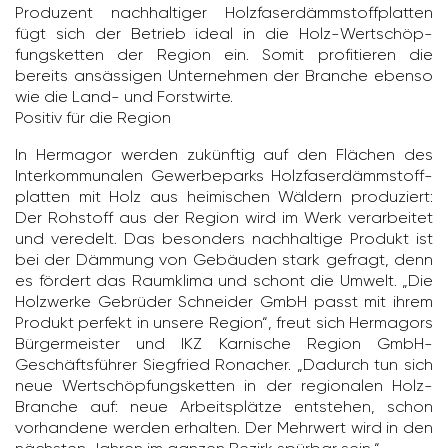
Produ­zent nach­hal­tiger Holz­fa­ser­dämm­stoff­platten
fügt sich der Betrieb ideal in die Holz-Wert­schöp­
fungs­ketten der Region ein. Somit profi­tieren die
bereits ansäs­sigen Unter­nehmen der Branche ebenso
wie die Land- und Forst­wirte.
Positiv für die Region
In Hermagor werden zukünftig auf den Flächen des
Inter­kom­mu­nalen Gewer­be­parks Holz­fa­ser­dämm­stoff­
platten mit Holz aus heimi­schen Wäldern produ­ziert:
Der Rohstoff aus der Region wird im Werk verar­beitet
und veredelt. Das beson­ders nach­hal­tige Produkt ist
bei der Dämmung von Gebäuden stark gefragt, denn
es fördert das Raum­klima und schont die Umwelt. „Die
Holz­werke Gebrüder Schneider GmbH passt mit ihrem
Produkt perfekt in unsere Region“, freut sich Herma­gors
Bürger­meister und IKZ Karni­sche Region GmbH-
Geschäfts­führer Sieg­fried Ronacher. „Dadurch tun sich
neue Wert­schöp­fungs­ketten in der regio­nalen Holz-
Branche auf: neue Arbeits­plätze entstehen, schon
vorhan­dene werden erhalten. Der Mehr­wert wird in den