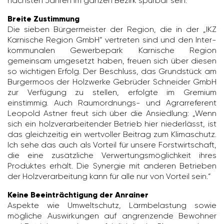
nächsten Jahren im ganzen Bezirk spürbar sein.“
Breite Zustimmung
Die sieben Bürger­meister der Region, die in der „IKZ
Karni­sche Region GmbH“ vertreten sind und den Inter­
kom­mu­nalen Gewer­be­park Karni­sche Region
gemeinsam umge­setzt haben, freuen sich über diesen
so wich­tigen Erfolg. Der Beschluss, das Grund­stück am
Burger­moos der Holz­werke Gebrüder Schneider GmbH
zur Verfü­gung zu stellen, erfolgte im Gremium
einstimmig. Auch Raum­ord­nungs- und Agrar­re­fe­rent
Leopold Astner freut sich über die Ansied­lung: „Wenn
sich ein holz­ver­ar­bei­tender Betrieb hier nieder­lässt, ist
das gleich­zeitig ein wert­voller Beitrag zum Klima­schutz.
Ich sehe das auch als Vorteil für unsere Forst­wirt­schaft,
die eine zusätz­liche Verwer­tungs­mög­lich­keit ihres
Produktes erhält. Die Synergie mit anderen Betrieben
der Holz­ver­ar­bei­tung kann für alle nur von Vorteil sein.“
Keine Beeinträchtigung der Anrainer
Aspekte wie Umwelt­schutz, Lärm­be­las­tung sowie
mögliche Auswir­kungen auf angren­zende Bewohner