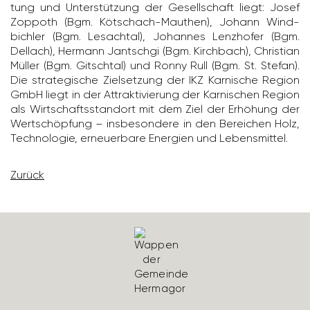
tung und Unter­stüt­zung der Gesell­schaft liegt: Josef
Zoppoth (Bgm. Kötschach-Mauthen), Johann Wind­
bichler (Bgm. Lesachtal), Johannes Lenz­hofer (Bgm.
Dellach), Hermann Jantschgi (Bgm. Kirch­bach), Chris­tian
Müller (Bgm. Gitschtal) und Ronny Rull (Bgm. St. Stefan).
Die stra­te­gi­sche Ziel­set­zung der IKZ Karni­sche Region
GmbH liegt in der Attrak­ti­vie­rung der Karni­schen Region
als Wirt­schafts­standort mit dem Ziel der Erhö­hung der
Wert­schöp­fung – insbe­son­dere in den Berei­chen Holz,
Tech­no­logie, erneu­er­bare Ener­gien und Lebens­mittel.
Zurück