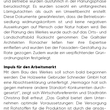
und Betriebe wurden ausführ­lich in der Planungs­phase
berück­sich­tigt. Es wurden sowohl ein umfang­rei­ches
Lärm­gut­achten als auch ein Umwelt­be­richt erstellt.
Diese Doku­mente gewähr­leisten, dass die Betriebs­an­
sied­lung widmungs­kon­form ist und keine nega­tiven
Auswir­kungen auf Mensch oder Natur haben wird. Bei
der Planung des Werkes wurde auch auf das Orts- und
Land­schafts­bild Rück­sicht genommen: Die Gail­taler
Archi­tekten Ronacher ließen hier ihre Exper­tise
einfließen und wurden bei der Fassaden-Gestal­tung zu
Rate gezogen. Zudem wurde ein verpflich­tender Grün­
ord­nungs­plan fest­ge­legt.
Impuls für den Arbeitsmarkt
Mit dem Bau des Werkes soll schon bald begonnen
werden: Die Holz­werke Gebrüder Schneider GmbH hat
eine Absichts­er­klä­rung unter­fer­tigt. „Hermagor hat sich
gegen mehrere andere Standort-Konkur­renten durch­
ge­setzt“, zeigt sich Wirt­schafs­re­fe­rentin und Stadt­rätin
Chris­tina Ball erfreut. „Das Gailtal bietet dem Unter­
nehmen opti­male Voraus­set­zungen: Die Versor­gung
mit Rohstoffen für die Produk­tion ist durch die ansäs­