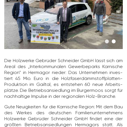
Die Holz­werke Gebrüder Schneider GmbH lässt sich am
Areal des „Inter­kom­mu­nalen Gewer­be­parks Karni­sche
Region“ in Hermagor nieder: Das Unter­nehmen inves­
tiert 45 Mio. Euro in die Holz­fa­ser­dämm­stoff­platten-
Produk­tion im Gailtal, es entstehen 60 neue Arbeits­
plätze. Die Betriebs­an­sied­lung im Burger­moos sorgt für
nach­hal­tige Impulse in der regio­nalen Holz-Branche.
Gute Neuig­keiten für die Karni­sche Region: Mit dem Bau
des Werkes des deut­schen Fami­li­en­un­ter­neh­mens
Holz­werke Gebrüder Schneider GmbH findet eine der
größten Betriebs­an­sied­lungen Herma­gors statt. Als