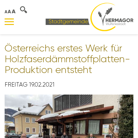
A
A
A
Öster­reichs erstes Werk für
Holz­fa­ser­dämm­stoff­platten-
Produk­tion entsteht
FREITAG 19.02.2021