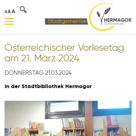
A
A
A
Öster­rei­chi­scher Vorle­setag
am 21. März 2024
DONNERSTAG 21.03.2024
in der Stadt­bi­blio­thek Hermagor