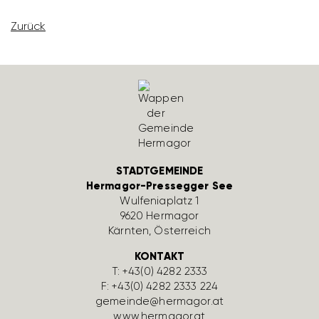
Zurück
STADTGEMEINDE
Hermagor-Pressegger See
Wulfe­nia­platz 1
9620 Hermagor
Kärnten, Öster­reich
KONTAKT
T:
+43(0) 4282 2333
F: +43(0) 4282 2333 224
gemeinde@hermagor.at
www.hermagor.at