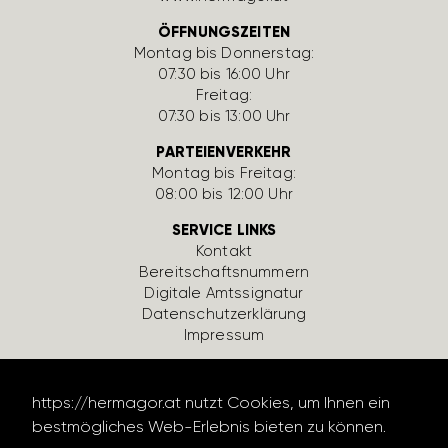
ÖFFNUNGSZEITEN
Montag bis Donnerstag:
07:30 bis 16:00 Uhr
Freitag:
07:30 bis 13:00 Uhr
PARTEIENVERKEHR
Montag bis Freitag:
08:00 bis 12:00 Uhr
SERVICE LINKS
Kontakt
Bereit­schafts­num­mern
Digi­tale Amts­si­gnatur
Daten­schutz­er­klä­rung
Impressum
https://​hermagor.at nutzt Cookies, um Ihnen ein
best­mög­li­ches Web-Erlebnis bieten zu können.