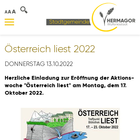
A
A
A
Öster­reich liest 2022
DONNERSTAG 13.10.2022
Herz­liche Einla­dung zur Eröff­nung der Akti­ons­
woche "Öster­reich liest" am Montag, dem 17.
Oktober 2022.