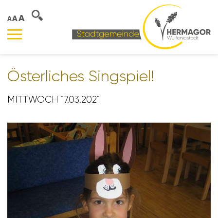
A
A
A
Öster­li­ches Sing­spiel!
MITTWOCH 17.03.2021