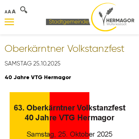
A
A
A
Ober­kärntner Volks­tanz­fest
SAMSTAG 25.10.2025
40 Jahre VTG Hermagor