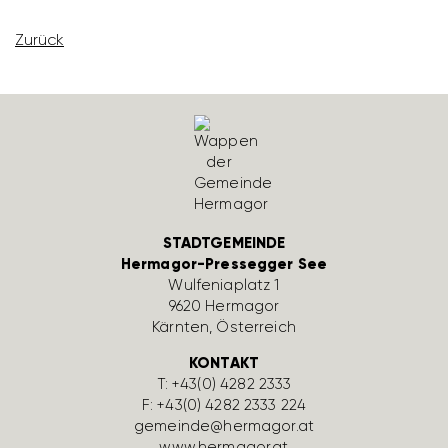
Zurück
STADTGEMEINDE
Hermagor-Pressegger See
Wulfe­nia­platz 1
9620 Hermagor
Kärnten, Öster­reich
KONTAKT
T:
+43(0) 4282 2333
F: +43(0) 4282 2333 224
gemeinde@hermagor.at
www.hermagor.at