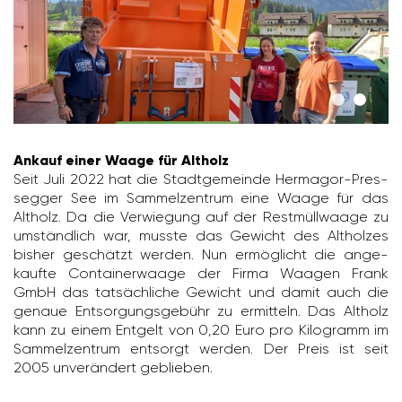
Ankauf einer Waage für Altholz
Seit Juli 2022 hat die Stadt­ge­meinde Hermagor-Pres­
segger See im Sammel­zen­trum eine Waage für das
Altholz. Da die Verwie­gung auf der Rest­müll­waage zu
umständ­lich war, musste das Gewicht des Altholzes
bisher geschätzt werden. Nun ermög­licht die ange­
kaufte Contai­ner­waage der Firma Waagen Frank
GmbH das tatsäch­liche Gewicht und damit auch die
genaue Entsor­gungs­ge­bühr zu ermit­teln. Das Altholz
kann zu einem Entgelt von 0,20 Euro pro Kilo­gramm im
Sammel­zen­trum entsorgt werden. Der Preis ist seit
2005 unver­än­dert geblieben.