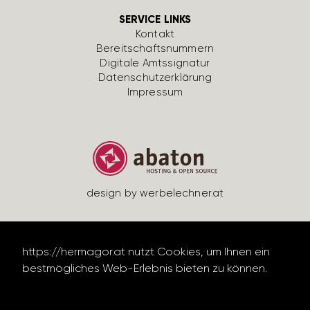
SERVICE LINKS
Kontakt
Bereit­schafts­num­mern
Digi­tale Amts­si­gnatur
Daten­schutz­er­klä­rung
Impressum
design by werbe­lechner.at
https://hermagor.at nutzt Cookies, um Ihnen ein
bestmögliches Web-Erlebnis bieten zu können.
Datenschutzerklärung lesen