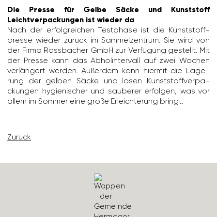
Die Presse für Gelbe Säcke und Kunststoff
Leichtverpackungen ist wieder da
Nach der erfolg­rei­chen Test­phase ist die Kunst­stoff­
presse wieder zurück im Sammel­zen­trum. Sie wird von
der Firma Ross­ba­cher GmbH zur Verfü­gung gestellt. Mit
der Presse kann das Abholin­ter­vall auf zwei Wochen
verlän­gert werden. Außerdem kann hiermit die Lage­
rung der gelben Säcke und losen Kunst­stoff­ver­pa­
ckungen hygie­ni­scher und sauberer erfolgen, was vor
allem im Sommer eine große Erleich­te­rung bringt.
Zurück