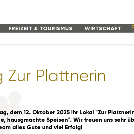
FREI­ZEIT & TOURISMUS
WIRT­SCHAFT
 Zur Platt­nerin
ag, dem 12. Oktober 2025 ihr Lokal "Zur Platt­neri
e, haus­gmachte Speisen". Wir freuen uns sehr übe
am alles Gute und viel Erfolg!