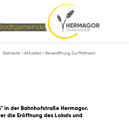
Start­seite
>
Aktu­elles
>
Neuer­öff­nung Zur Platt­nerin
n" in der Bahn­hof­straße Hermagor.
r die Eröff­nung des Lokals und