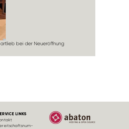
art­lieb bei der Neuer­öff­nung
ERVICE LINKS
ontakt
ereit­schafts­num­