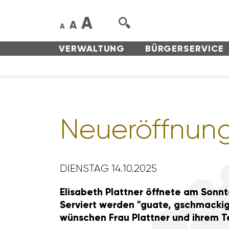
A
A
A
VERWAL­TUNG
BÜRGER­SERVICE
Neuer­öff­nung
DIENSTAG 14.10.2025
Elisa­beth Plattner öffnete am Sonnt
Serviert werden "guate, gschma­ckig
wünschen Frau Plattner und ihrem Te