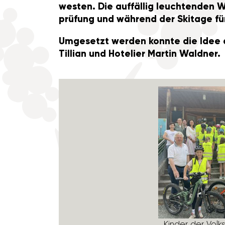
westen. Die auffällig leuch­tenden 
prü­fung und während der Skitage fü
Umge­setzt werden konnte die Idee da
Tillian und Hote­lier Martin Waldner.
Kinder der Volk