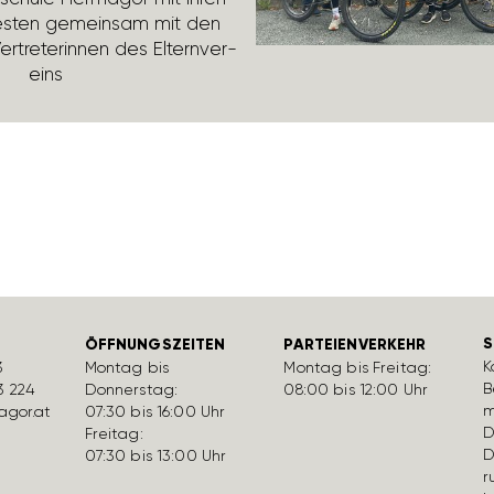
esten gemeinsam mit den
rtre­te­rinnen des Eltern­ver­
eins
S
ÖFFNUNGSZEITEN
PARTEIENVERKEHR
K
3
Montag bis
Montag bis Freitag:
B
3 224
Donnerstag:
08:00 bis 12:00 Uhr
m
gor.at
07:30 bis 16:00 Uhr
D
Freitag:
D
07:30 bis 13:00 Uhr
r