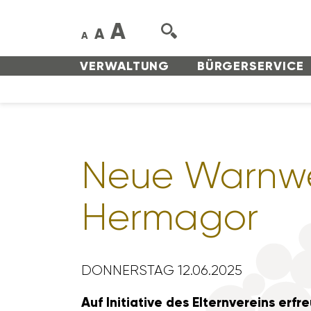
A
A
A
VERWAL­TUNG
BÜRGER­SERVICE
Neue Warn­wes
Hermagor
DONNERSTAG 12.06.2025
Auf Initia­tive des Eltern­ver­eins e