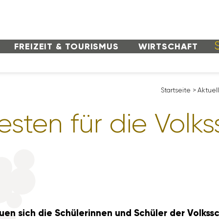
FREI­ZEIT & TOURISMUS
WIRT­SCHAFT
Start­seite
>
Aktu­el
ten für die Volks­
rfreuen sich die Schü­le­rinnen und Schüler der Vol