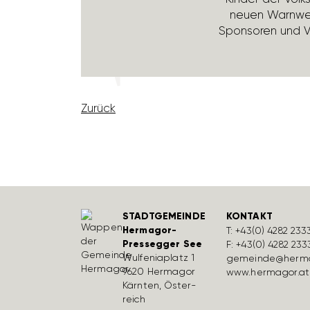
neuen Warn­w
Spon­soren und Ve
Zurück
STADTGEMEINDE
KONTAKT
Hermagor-
T:
+43(0) 4282 233
Pressegger See
F: +43(0) 4282 233
Wulfe­nia­platz 1
gemeinde@herma
9620 Hermagor
www.hermagor.at
Kärnten, Öster­
reich