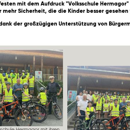
Westen mit dem Aufdruck "Volks­schule Hermagor"
r mehr Sicher­heit, die die Kinder besser gesehen
nk der groß­zü­gigen Unter­stüt­zung von Bürger­
s­schule Hermagor mit ihren