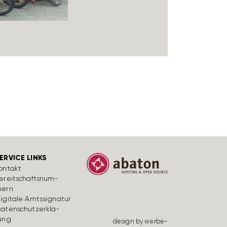
ERVICE LINKS
ontakt
ereit­schafts­num­
ern
igi­tale Amts­si­gnatur
aten­schutz­er­klä­
ung
design by werbe­