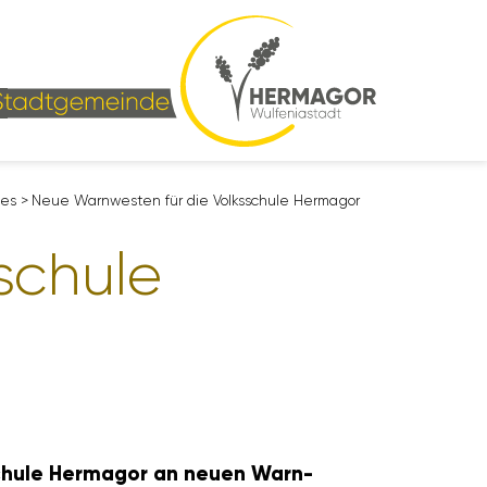
les
>
Neue Warn­westen für die Volks­schule Hermagor
schule
ks­schule Hermagor an neuen Warn­