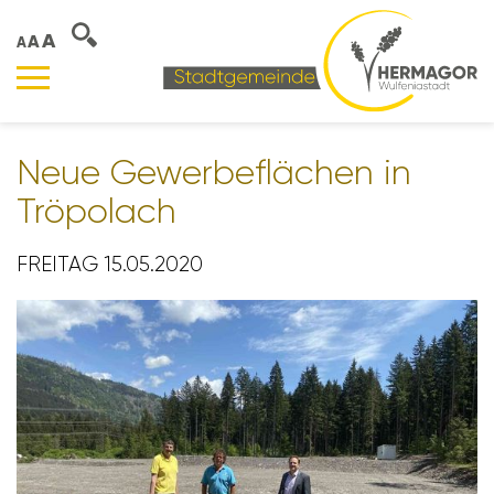
A
A
A
Neue Gewer­be­flä­chen in
Tröpo­lach
FREITAG 15.05.2020