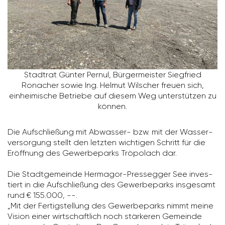
Stadtrat Günter Pernul, Bürger­meister Sieg­fried
Ronacher sowie Ing. Helmut Wilscher freuen sich,
einhei­mi­sche Betriebe auf diesem Weg unter­stützen zu
können.
Die Aufschlie­ßung mit Abwasser- bzw. mit der Wasser­
ver­sor­gung stellt den letzten wich­tigen Schritt für die
Eröff­nung des Gewer­be­parks Tröpo­lach dar.
Die Stadt­ge­meinde Hermagor-Pres­segger See inves­
tiert in die Aufschlie­ßung des Gewer­be­parks insge­samt
rund € 155.000, --.
„Mit der Fertig­stel­lung des Gewer­be­parks nimmt meine
Vision einer wirt­schaft­lich noch stär­keren Gemeinde