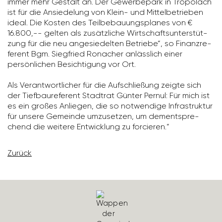
immer mehr Gestalt an. Der Gewer­be­park in Tröpo­lach
ist für die Ansie­de­lung von Klein- und Mittel­be­trieben
ideal. Die Kosten des Teil­be­bau­ungs­planes von €
16.800,-- gelten als zusätz­liche Wirt­schafts­un­ter­stüt­
zung für die neu ange­sie­delten Betriebe“, so Finanz­re­
fe­rent Bgm. Sieg­fried Ronacher anläss­lich einer
persön­li­chen Besich­ti­gung vor Ort.
Als Verant­wort­li­cher für die Aufschlie­ßung zeigte sich
der Tief­bau­re­fe­rent Stadtrat Günter Pernul: Für mich ist
es ein großes Anliegen, die so notwen­dige Infra­struktur
für unsere Gemeinde umzu­setzen, um dementspre­
chend die weitere Entwick­lung zu forcieren.“
Zurück