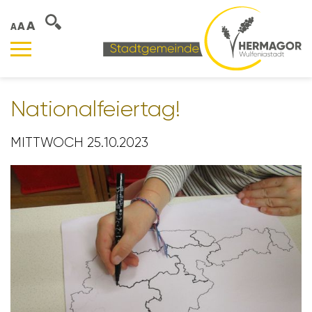
A
A
A
Natio­nal­fei­ertag!
MITTWOCH 25.10.2023