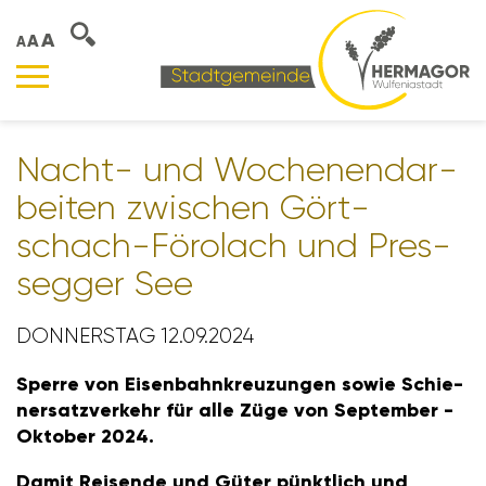
A
A
A
Nacht- und Wochen­end­ar­
beiten zwischen Gört­
schach-Förolach und Pres­
segger See
DONNERSTAG 12.09.2024
Sperre von Eisen­bahn­kreu­zungen sowie Schie­
n­er­satz­ver­kehr für alle Züge von September -
Oktober 2024.
Damit Reisende und Güter pünkt­lich und