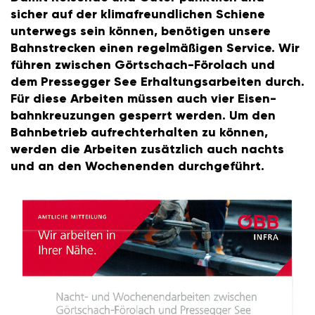
sicher auf der klima­freund­li­chen Schiene
unter­wegs sein können, benö­tigen unsere
Bahn­stre­cken einen regel­mä­ßigen Service. Wir
führen zwischen Gört­schach-Förolach und
dem Pres­segger See Erhal­tungs­ar­beiten durch.
Für diese Arbeiten müssen auch vier Eisen­
bahn­kreu­zungen gesperrt werden. Um den
Bahn­be­trieb aufrecht­er­halten zu können,
werden die Arbeiten zusätz­lich auch nachts
und an den Wochen­enden durch­ge­führt.