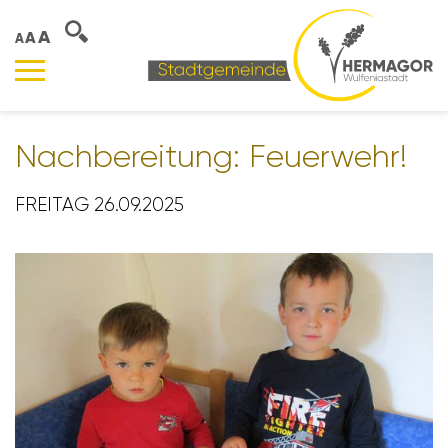
A
A
A
Nach­be­rei­tung: Feuer­wehr!
FREITAG 26.09.2025