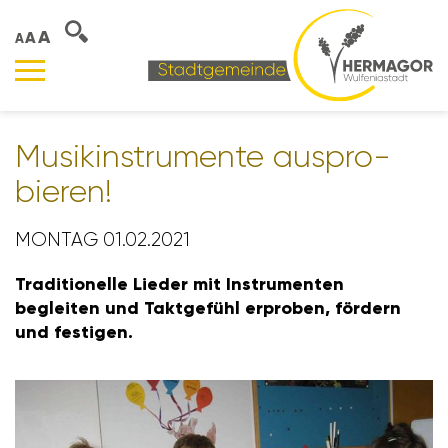
A
A
A
Musik­in­stru­mente auspro­
bieren!
MONTAG 01.02.2021
Tradi­tio­nelle Lieder mit Instru­menten
begleiten und Takt­ge­fühl erproben, fördern
und festigen.