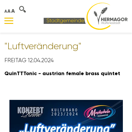
A
A
A
"Luft­ver­än­de­rung"
FREITAG 12.04.2024
QuinTT­Tonic - austrian female brass quintet