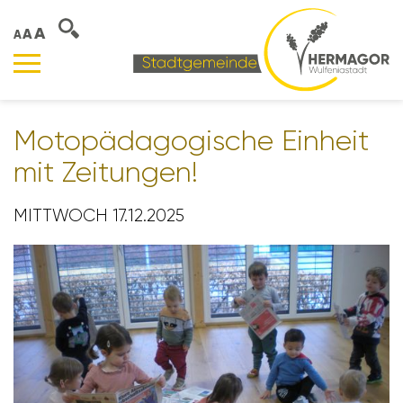
A
A
A
Moto­päd­ago­gi­sche Einheit
mit Zeitungen!
MITTWOCH 17.12.2025