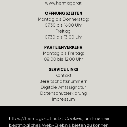
www.hermagor.at
ÖFFNUNGSZEITEN
Montag bis Donnerstag:
07:30 bis 16:00 Uhr
Freitag:
07:30 bis 13:00 Uhr
PARTEIENVERKEHR
Montag bis Freitag:
08:00 bis 12:00 Uhr
SERVICE LINKS
Kontakt
Bereit­schafts­num­mern
Digi­tale Amts­si­gnatur
Daten­schutz­er­klä­rung
Impressum
https://​hermagor.at nutzt Cookies, um Ihnen ein
best­mög­li­ches Web-Erlebnis bieten zu können.