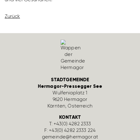
Zurück
STADTGEMEINDE
Hermagor-Pressegger See
Wulfe­nia­platz 1
9620 Hermagor
Kärnten, Öster­reich
KONTAKT
T:
+43(0) 4282 2333
F: +43(0) 4282 2333 224
gemeinde@hermagor.at