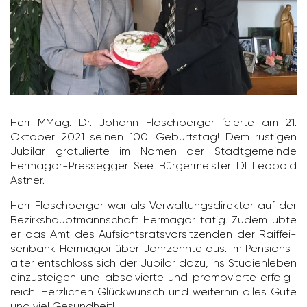
Herr MMag. Dr. Johann Flasch­berger feierte am 21.
Oktober 2021 seinen 100. Geburtstag! Dem rüstigen
Jubilar gratu­lierte im Namen der Stadt­ge­meinde
Hermagor-Pres­segger See Bürger­meister DI Leopold
Astner.
Herr Flasch­berger war als Verwal­tungs­di­rektor auf der
Bezirks­haupt­mann­schaft Hermagor tätig. Zudem übte
er das Amt des Aufsichts­rats­vor­sit­zenden der Raiff­ei­
sen­bank Hermagor über Jahr­zehnte aus. Im Pensi­ons­
alter entschloss sich der Jubilar dazu, ins Studi­en­leben
einzu­steigen und absol­vierte und promo­vierte erfolg­
reich. Herz­li­chen Glück­wunsch und weiterhin alles Gute
und viel Gesund­heit!