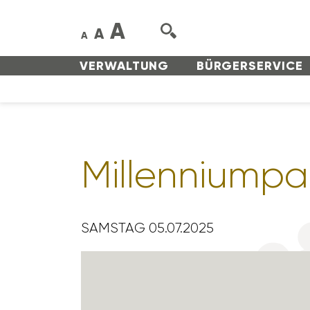
A
A
A
VERWAL­TUNG
BÜRGER­SERVICE
Mill­en­ni­um­p
SAMSTAG 05.07.2025