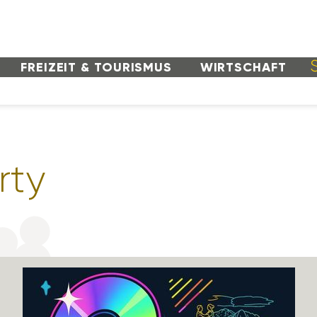
FREI­ZEIT & TOURISMUS
WIRT­SCHAFT
arty