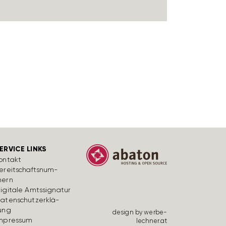
ERVICE LINKS
ontakt
ereit­schafts­num­
ern
igi­tale Amts­si­gnatur
aten­schutz­er­klä­
ung
design by werbe­
mpressum
lechner.at