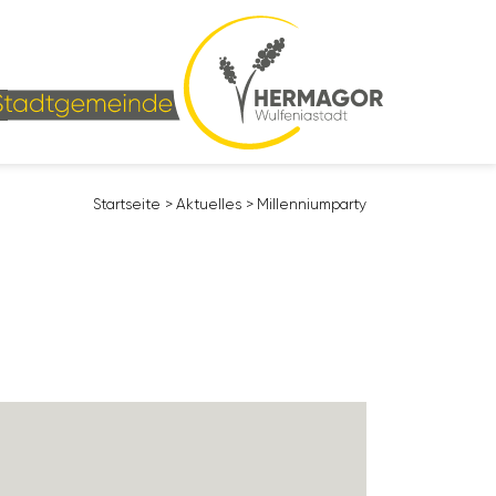
Start­seite
>
Aktu­elles
>
Mill­en­ni­um­party