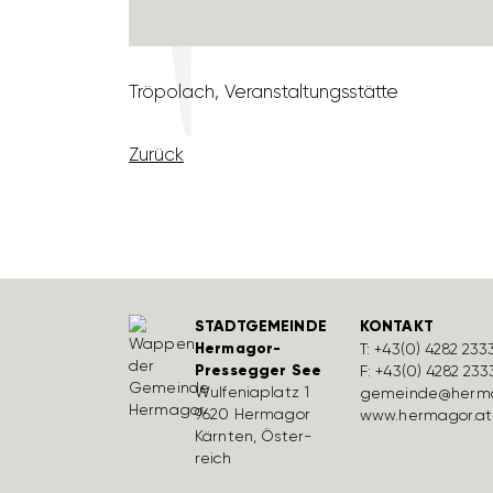
Tröpo­lach, Veran­stal­tungs­stätte
Zurück
STADTGEMEINDE
KONTAKT
Hermagor-
T:
+43(0) 4282 233
Pressegger See
F: +43(0) 4282 233
Wulfe­nia­platz 1
gemeinde@herma
9620 Hermagor
www.hermagor.at
Kärnten, Öster­
reich