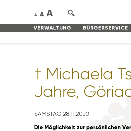
A
A
A
VERWAL­TUNG
BÜRGER­SERVICE
† Michaela Ts
Jahre, Göria
SAMSTAG 28.11.2020
Die Möglich­keit zur persön­li­chen Ve