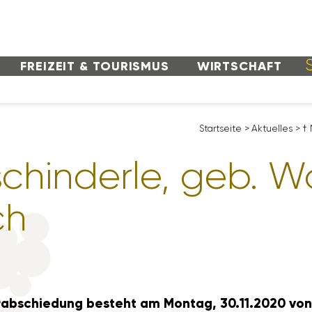
FREI­ZEIT & TOURISMUS
WIRT­SCHAFT
Start­seite
>
Aktu­elles
>
† 
chin­derle, geb. Wa
ch
rab­schie­dung besteht am Montag, 30.11.2020 von 12