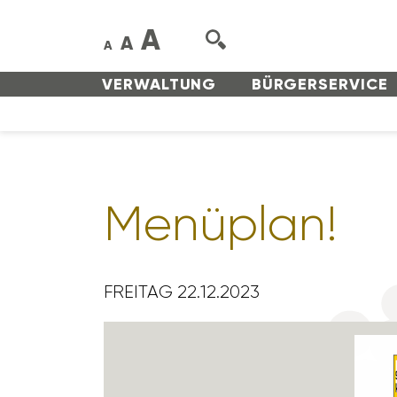
A
A
A
VERWAL­TUNG
BÜRGER­SERVICE
Menü­plan!
FREITAG 22.12.2023