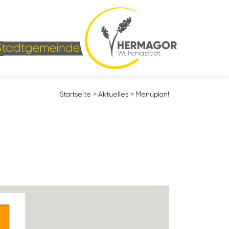
Start­seite
>
Aktu­elles
>
Menü­plan!