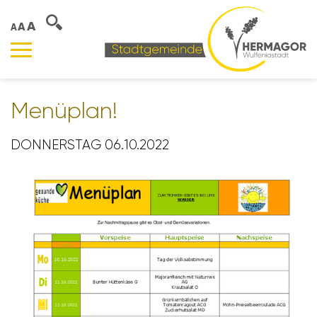
A
A
A
Menü­plan!
DONNERSTAG 06.10.2022