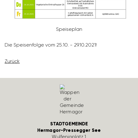
Spei­se­plan
Die Spei­sen­folge vom 25.10. - 29.10.2021!
Zurück
STADTGEMEINDE
Hermagor-Pressegger See
Wulfe­nia­platz 1