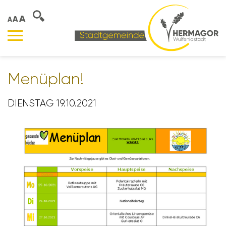
A
A
A
Menü­plan!
DIENSTAG 19.10.2021