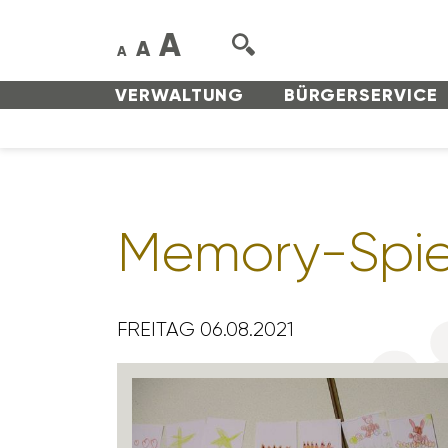
A
A
A
VERWAL­TUNG
BÜRGER­SERVICE
Memory-Spie
FREITAG 06.08.2021