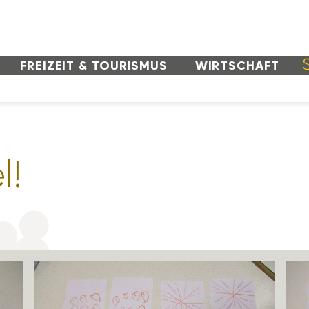
FREI­ZEIT & TOURISMUS
WIRT­SCHAFT
l!