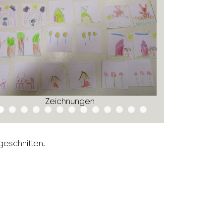
Zeich­nungen
e­schnitten.