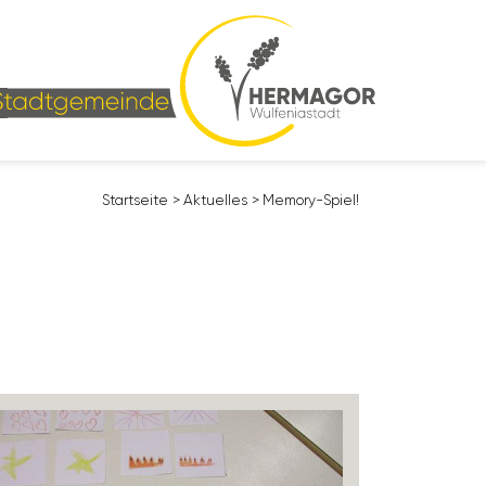
Start­seite
>
Aktu­elles
>
Memory-Spiel!