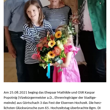
Am 25.08.2021 beging das Ehepaar Mathilde und OSR Kaspar
Popotnig (Vize­bür­ger­meister a.D., Ehren­ring­träger der Stadt­ge­
meinde) aus Gört­schach 3 das Fest der Eisernen Hoch­zeit. Die herz­
lichsten Glück­wün­sche zum 65. Hoch­zeitstag über­brachte Bgm. DI