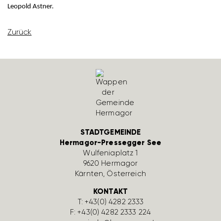
Leopold Astner.
Zurück
STADTGEMEINDE
Hermagor-Pressegger See
Wulfe­nia­platz 1
9620 Hermagor
Kärnten, Öster­reich
KONTAKT
T:
+43(0) 4282 2333
F: +43(0) 4282 2333 224