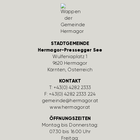
STADTGEMEINDE
Hermagor-Pressegger See
Wulfe­nia­platz 1
9620 Hermagor
Kärnten, Öster­reich
KONTAKT
T:
+43(0) 4282 2333
F: +43(0) 4282 2333 224
gemeinde@hermagor.at
www.hermagor.at
ÖFFNUNGSZEITEN
Montag bis Donnerstag:
07:30 bis 16:00 Uhr
Freitag: