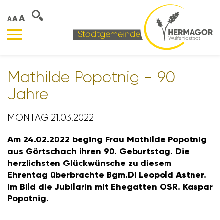
A
A
A
Mathilde Popotnig - 90
Jahre
MONTAG 21.03.2022
Am 24.02.2022 beging Frau Mathilde Popotnig
aus Gört­schach ihren 90. Geburtstag. Die
herz­lichsten Glück­wün­sche zu diesem
Ehrentag über­brachte Bgm.DI Leopold Astner.
Im Bild die Jubi­larin mit Ehegatten OSR. Kaspar
Popotnig.