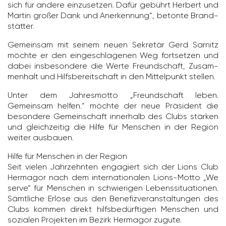
sich für andere einzu­setzen. Dafür gebührt Herbert und
Martin großer Dank und Aner­ken­nung“, betonte Brand­
stätter.
Gemeinsam mit seinem neuen Sekretär Gerd Sarnitz
möchte er den einge­schla­genen Weg fort­setzen und
dabei insbe­son­dere die Werte Freund­schaft, Zusam­
men­halt und Hilfs­be­reit­schaft in den Mittel­punkt stellen.
Unter dem Jahres­motto „Freund­schaft leben.
Gemeinsam helfen.“ möchte der neue Präsi­dent die
beson­dere Gemein­schaft inner­halb des Clubs stärken
und gleich­zeitig die Hilfe für Menschen in der Region
weiter ausbauen.
Hilfe für Menschen in der Region
Seit vielen Jahr­zehnten enga­giert sich der Lions Club
Hermagor nach dem inter­na­tio­nalen Lions-Motto „We
serve“ für Menschen in schwie­rigen Lebens­si­tua­tionen.
Sämt­liche Erlöse aus den Bene­fiz­ver­an­stal­tungen des
Clubs kommen direkt hilfs­be­dürf­tigen Menschen und
sozialen Projekten im Bezirk Hermagor zugute.