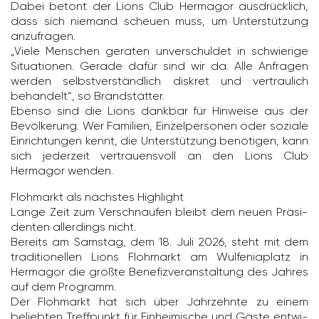
Dabei betont der Lions Club Hermagor ausdrück­lich,
dass sich niemand scheuen muss, um Unter­stüt­zung
anzu­fragen.
„Viele Menschen geraten unver­schuldet in schwie­rige
Situa­tionen. Gerade dafür sind wir da. Alle Anfragen
werden selbst­ver­ständ­lich diskret und vertrau­lich
behan­delt“, so Brand­stätter.
Ebenso sind die Lions dankbar für Hinweise aus der
Bevöl­ke­rung. Wer Fami­lien, Einzel­per­sonen oder soziale
Einrich­tungen kennt, die Unter­stüt­zung benö­tigen, kann
sich jeder­zeit vertrau­ens­voll an den Lions Club
Hermagor wenden.
Floh­markt als nächstes High­light
Lange Zeit zum Verschnaufen bleibt dem neuen Präsi­
denten aller­dings nicht.
Bereits am Samstag, dem 18. Juli 2026, steht mit dem
tradi­tio­nellen Lions Floh­markt am Wulfe­nia­platz in
Hermagor die größte Bene­fiz­ver­an­stal­tung des Jahres
auf dem Programm.
Der Floh­markt hat sich über Jahr­zehnte zu einem
beliebten Treff­punkt für Einhei­mi­sche und Gäste entwi­