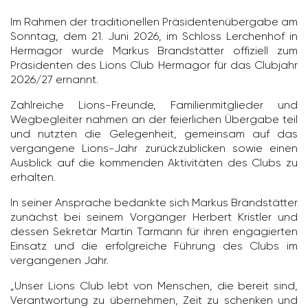
Im Rahmen der tradi­tio­nellen Präsi­den­ten­über­gabe am
Sonntag, dem 21. Juni 2026, im Schloss Lerchenhof in
Hermagor wurde Markus Brand­stätter offi­ziell zum
Präsi­denten des Lions Club Hermagor für das Club­jahr
2026/​27 ernannt.
Zahl­reiche Lions-Freunde, Fami­li­en­mit­glieder und
Wegbe­gleiter nahmen an der feier­li­chen Übergabe teil
und nutzten die Gele­gen­heit, gemeinsam auf das
vergan­gene Lions-Jahr zurück­zu­bli­cken sowie einen
Ausblick auf die kommenden Akti­vi­täten des Clubs zu
erhalten.
In seiner Ansprache bedankte sich Markus Brand­stätter
zunächst bei seinem Vorgänger Herbert Kristler und
dessen Sekretär Martin Tarmann für ihren enga­gierten
Einsatz und die erfolg­reiche Führung des Clubs im
vergan­genen Jahr.
„Unser Lions Club lebt von Menschen, die bereit sind,
Verant­wor­tung zu über­nehmen, Zeit zu schenken und