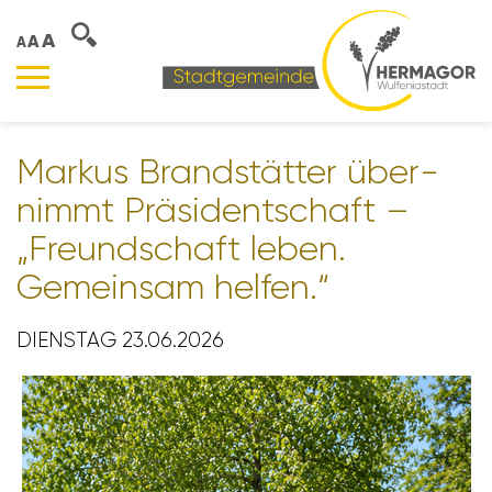
A
A
A
Markus Brand­stätter über­
nimmt Präsi­dent­schaft –
„Freund­schaft leben.
Gemeinsam helfen.“
DIENSTAG 23.06.2026