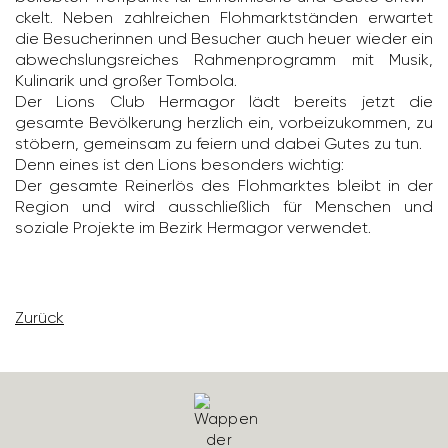
ckelt. Neben zahl­rei­chen Floh­markt­ständen erwartet
die Besu­che­rinnen und Besu­cher auch heuer wieder ein
abwechs­lungs­rei­ches Rahmen­pro­gramm mit Musik,
Kuli­narik und großer Tombola.
Der Lions Club Hermagor lädt bereits jetzt die
gesamte Bevöl­ke­rung herz­lich ein, vorbei­zu­kommen, zu
stöbern, gemeinsam zu feiern und dabei Gutes zu tun.
Denn eines ist den Lions beson­ders wichtig:
Der gesamte Rein­erlös des Floh­marktes bleibt in der
Region und wird ausschließ­lich für Menschen und
soziale Projekte im Bezirk Hermagor verwendet.
Zurück