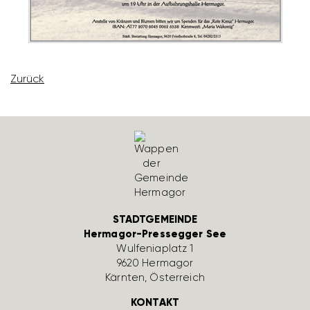
Zurück
STADTGEMEINDE
Hermagor-Pressegger See
Wulfe­nia­platz 1
9620 Hermagor
Kärnten, Öster­reich
KONTAKT