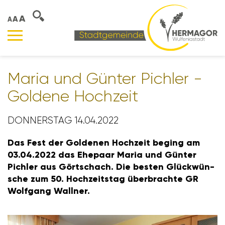
A
A
A
Maria und Günter Pichler -
Goldene Hoch­zeit
DONNERSTAG 14.04.2022
Das Fest der Goldenen Hoch­zeit beging am
03.04.2022 das Ehepaar Maria und Günter
Pichler aus Gört­schach. Die besten Glück­wün­
sche zum 50. Hoch­zeitstag über­brachte GR
Wolf­gang Wallner.