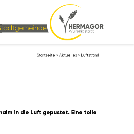
Start­seite
>
Aktu­elles
>
Luft­strom!
halm in die Luft gepustet. Eine tolle