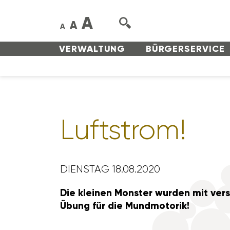
A
A
A
VERWAL­TUNG
BÜRGER­SERVICE
Luft­strom!
DIENSTAG 18.08.2020
Die kleinen Monster wurden mit versc
Übung für die Mund­mo­torik!