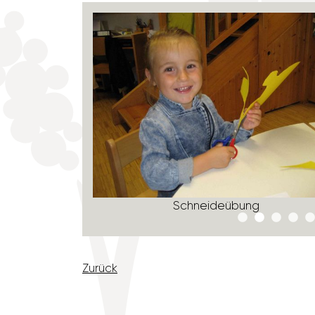
Schnei­de­übung
Zurück