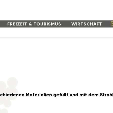
FREI­ZEIT & TOURISMUS
WIRT­SCHAFT
hie­denen Mate­ria­lien gefüllt und mit dem Stroh­