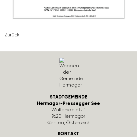
Zurück
STADTGEMEINDE
Hermagor-Pressegger See
Wulfe­nia­platz 1
9620 Hermagor
Kärnten, Öster­reich
KONTAKT