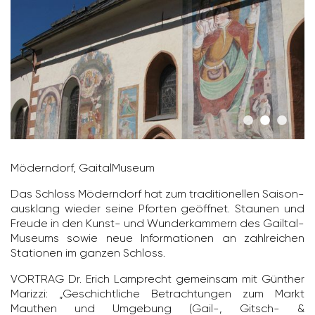
Mödern­dorf, Gaital­Mu­seum
Das Schloss Mödern­dorf hat zum tradi­tio­nellen Saison­
aus­klang wieder seine Pforten geöffnet. Staunen und
Freude in den Kunst- und Wunder­kam­mern des Gail­tal­
Mu­seums sowie neue Infor­ma­tionen an zahl­rei­chen
Stationen im ganzen Schloss.
VORTRAG Dr. Erich Lamprecht gemeinsam mit Günther
Marizzi: „Geschicht­liche Betrach­tungen zum Markt
Mauthen und Umge­bung (Gail-, Gitsch- &