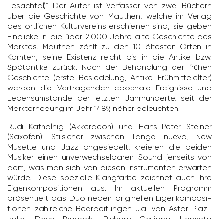
Lesachtal)“ Der Autor ist Verfasser von zwei Büchern
über die Geschichte von Mauthen, welche im Verlag
des örtli­chen Kultur­ver­eins erschienen sind, sie geben
Einblicke in die über 2.000 Jahre alte Geschichte des
Marktes. Mauthen zählt zu den 10 ältesten Orten in
Kärnten, seine Exis­tenz reicht bis in die Antike bzw.
Spät­an­tike zurück. Nach der Behand­lung der frühen
Geschichte (erste Besie­de­lung, Antike, Früh­mit­tel­alter)
werden die Vortra­genden epochale Ereig­nisse und
Lebens­um­stände der letzten Jahr­hun­derte, seit der
Markt­er­he­bung im Jahr 1489, näher beleuchten.
Rudi Katholnig (Akkor­deon) und Hans-Peter Steiner
(Saxofon): Stil­si­cher zwischen Tango nuevo, New
Musette und Jazz ange­sie­delt, kreieren die beiden
Musiker einen unver­wech­sel­baren Sound jenseits von
dem, was man sich von diesen Instru­menten erwarten
würde. Diese spezi­elle Klang­farbe zeichnet auch ihre
Eigen­kom­po­si­tionen aus. Im aktu­ellen Programm
präsen­tiert das Duo neben origi­nellen Eigen­kom­po­si­
tionen zahl­reiche Bear­bei­tungen u.a. von Astor Piaz­
zolla, Dave Brubeck, Richard Galliano, Hermeto