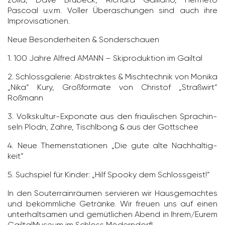
Pascoal u.v.m. Voller Übera­schungen sind auch ihre
Impro­vi­sa­tionen.
Neue Beson­der­heiten & Sonder­schauen
1. 100 Jahre Alfred AMANN – Skipro­duk­tion im Gailtal
2. Schloss­ga­lerie: Abstraktes & Misch­technik von Monika
„Nika“ Kury, Groß­for­mate von Christof „Straß­wirt“
Roßmann
3. Volks­kultur-Expo­nate aus den friau­li­schen Sprach­in­
seln Plodn, Zahre, Tischlbong & aus der Gott­schee
4. Neue Themen­sta­tionen „Die gute alte Nach­hal­tig­
keit“
5. Such­spiel für Kinder: „Hilf Spooky dem Schloss­geist!“
In den Souter­rain­räumen servieren wir Haus­ge­machtes
und bekömm­liche Getränke. Wir freuen uns auf einen
unter­halt­samen und gemüt­li­chen Abend in Ihrem/​Eurem
Gail­tal­Mu­seum im Schloss Mödern­dorf!