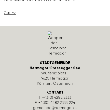
Zurück
STADTGEMEINDE
Hermagor-Pressegger See
Wulfe­nia­platz 1
9620 Hermagor
Kärnten, Öster­reich
KONTAKT
T:
+43(0) 4282 2333
F: +43(0) 4282 2333 224
gemeinde@hermagor.at