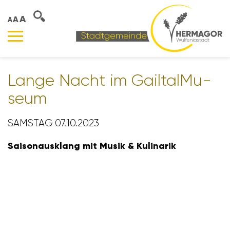
A
A
A
Lange Nacht im Gail­tal­Mu­
seum
SAMSTAG 07.10.2023
Saison­aus­klang mit Musik & Kuli­narik