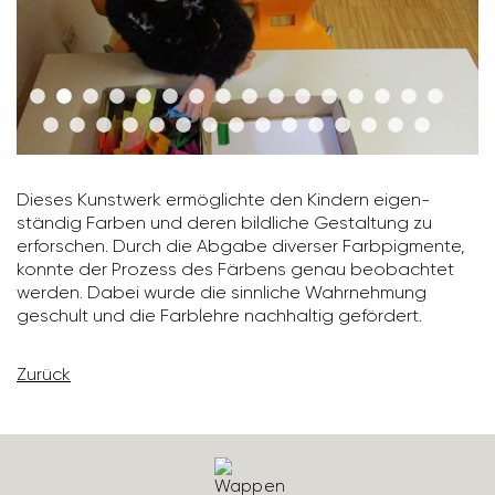
Dieses Kunst­werk ermög­lichte den Kindern eigen­
ständig Farben und deren bild­liche Gestal­tung zu
erfor­schen. Durch die Abgabe diverser Farb­pig­mente,
Krepp­pa­pier auflegen
konnte der Prozess des Färbens genau beob­achtet
werden. Dabei wurde die sinn­liche Wahr­neh­mung
geschult und die Farb­lehre nach­haltig geför­dert.
Zurück