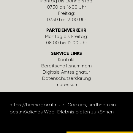
Montag bis Donnerstag:
07:30 bis 16:00 Uhr
Freitag:
07:30 bis 13:00 Uhr
PARTEIENVERKEHR
Montag bis Freitag:
08:00 bis 12:00 Uhr
SERVICE LINKS
Kontakt
Bereit­schafts­num­mern
Digi­tale Amts­si­gnatur
Daten­schutz­er­klä­rung
Impressum
https://hermagor.at nutzt Cookies, um Ihnen ein
bestmögliches Web-Erlebnis bieten zu können.
Datenschutzerklärung lesen
design by werbe­lechner.at