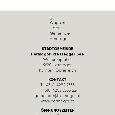
STADTGEMEINDE
Hermagor-Pressegger See
Wulfe­nia­platz 1
9620 Hermagor
Kärnten, Öster­reich
KONTAKT
T:
+43(0) 4282 2333
F: +43(0) 4282 2333 224
gemeinde@hermagor.at
www.hermagor.at
ÖFFNUNGSZEITEN