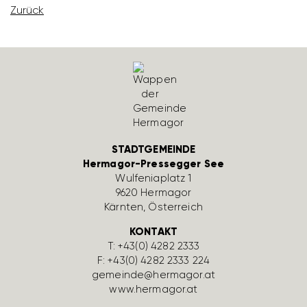
Zurück
STADTGEMEINDE
Hermagor-Pressegger See
Wulfe­nia­platz 1
9620 Hermagor
Kärnten, Öster­reich
KONTAKT
T:
+43(0) 4282 2333
F: +43(0) 4282 2333 224
gemeinde@hermagor.at
www.hermagor.at