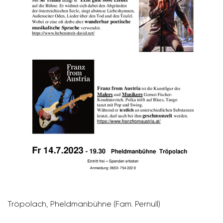
Tröpo­lach, Pheld­man­bühne (Fam. Pernull)