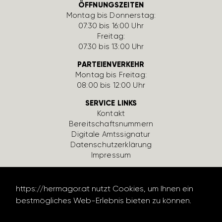
ÖFFNUNGSZEITEN
Montag bis Donnerstag:
07:30 bis 16:00 Uhr
Freitag:
07:30 bis 13:00 Uhr
PARTEIENVERKEHR
Montag bis Freitag:
08:00 bis 12:00 Uhr
SERVICE LINKS
Kontakt
Bereit­schafts­num­mern
Digi­tale Amts­si­gnatur
Daten­schutz­er­klä­rung
Impressum
https://hermagor.at nutzt Cookies, um Ihnen ein
bestmögliches Web-Erlebnis bieten zu können.
Datenschutzerklärung lesen