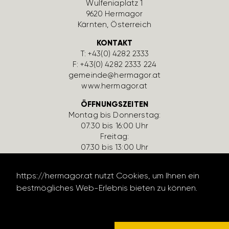
Wulfe­nia­platz 1
9620 Hermagor
Kärnten, Öster­reich
KONTAKT
T:
+43(0) 4282 2333
F: +43(0) 4282 2333 224
gemeinde@hermagor.at
www.hermagor.at
ÖFFNUNGSZEITEN
Montag bis Donnerstag:
07:30 bis 16:00 Uhr
Freitag:
07:30 bis 13:00 Uhr
PARTEIENVERKEHR
https://hermagor.at nutzt Cookies, um Ihnen ein
Montag bis Freitag:
08:00 bis 12:00 Uhr
bestmögliches Web-Erlebnis bieten zu können.
Datenschutzerklärung lesen
SERVICE LINKS
Kontakt
Bereit­schafts­num­mern