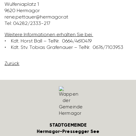
Wulfe­nia­platz 1
9620 Hermagor
rene.pett­auer@hermagor.at
Tel: 04282/​2333-217
Weitere Infor­ma­tionen erhalten Sie bei
• Kdt. Horst Ball – TelNr. 0664/​4610419
• Kdt. Stv. Tobias Grafe­nauer – TelNr. 0676/​7103953
Zurück
STADTGEMEINDE
Hermagor-Pressegger See