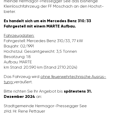
meinde Hermagor-Pres­segger See das bishe­rige
Klein­lösch­fahr­zeug der FF Möschach an den Höchst­
bieter.
Es handelt sich um ein Mercedes Benz 310/33
Fahrgestell mit einem MARTE Aufbau.
Fahr­zeug­daten:
Fahr­ge­stell: Mercedes Benz 310/​33, 77 kW
Baujahr: 02/​1991
Höchstzul. Gesamt­ge­wicht: 3,5 Tonnen
Besat­zung: 1:8
Aufbau: MARTE
km Stand: 20.590 km (Stand 27.10.2024)
Das Fahr­zeug wird
ohne feuer­wehr­tech­ni­sche Ausrüs­
tung
veräu­ßert.
Bitte richten Sie Ihr Angebot bis
spätestens 31.
Dezember 2024
an:
Stadt­ge­meinde Hermagor-Pres­segger See
zHd. Hr. Rene Pett­auer