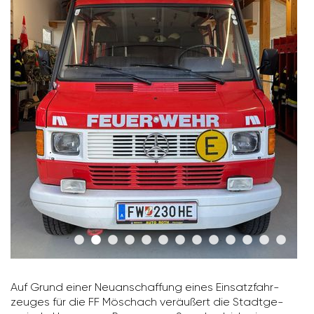
Auf Grund einer Neuan­schaf­fung eines Einsatz­fahr­
zeuges für die FF Möschach veräu­ßert die Stadt­ge­