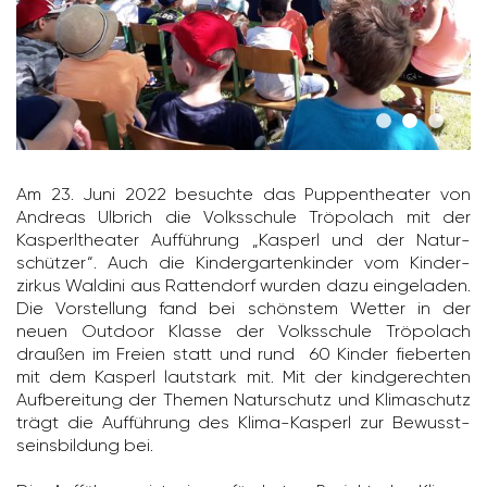
Am 23. Juni 2022 besuchte das Puppen­theater von
Andreas Ulbrich die Volks­schule Tröpo­lach mit der
Kasperl­theater Auffüh­rung „Kasperl und der Natur­
schützer“. Auch die Kinder­gar­ten­kinder vom Kinder­
zirkus Waldini aus Ratten­dorf wurden dazu einge­laden.
Die Vorstel­lung fand bei schönstem Wetter in der
neuen Outdoor Klasse der Volks­schule Tröpo­lach
draußen im Freien statt und rund 60 Kinder fieberten
mit dem Kasperl laut­stark mit. Mit der kind­ge­rechten
Aufbe­rei­tung der Themen Natur­schutz und Klima­schutz
trägt die Auffüh­rung des Klima-Kasperl zur Bewusst­
seins­bil­dung bei.