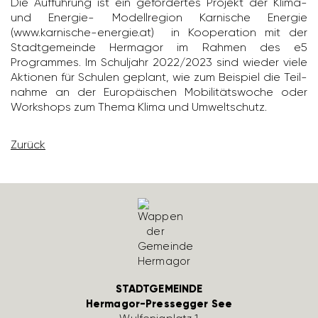
Die Auffüh­rung ist ein geför­dertes Projekt der Klima-
und Energie- Modell­re­gion Karni­sche Energie
(www.karni­sche-energie.at) in Koope­ra­tion mit der
Stadt­ge­meinde Hermagor im Rahmen des e5
Programmes. Im Schul­jahr 2022/​2023 sind wieder viele
Aktionen für Schulen geplant, wie zum Beispiel die Teil­
nahme an der Euro­päi­schen Mobi­li­täts­woche oder
Work­shops zum Thema Klima und Umwelt­schutz.
Zurück
STADTGEMEINDE
Hermagor-Pressegger See