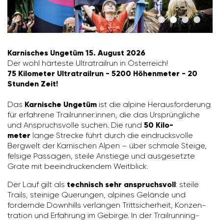
Karni­sches Ungetüm 15. August 2026
Der wohl härteste Ultra­trailrun in Öster­reich!
75 Kilo­meter Ultra­trailrun - 5200 Höhen­meter - 20
Stunden Zeit!
Das
Karni­sche Ungetüm
ist die alpine Heraus­for­de­rung
für erfah­rene Trailrunner:innen, die das Ursprüng­liche
und Anspruchs­volle suchen. Die rund
50 Kilo­
meter
lange Strecke führt durch die eindrucks­volle
Berg­welt der Karni­schen Alpen – über schmale Steige,
felsige Passagen, steile Anstiege und ausge­setzte
Grate mit beein­dru­ckendem Weit­blick.
Der Lauf gilt als
tech­nisch sehr anspruchs­voll
: steile
Trails, stei­nige Querungen, alpines Gelände und
fordernde Down­hills verlangen Tritt­si­cher­heit, Konzen­
tra­tion und Erfah­rung im Gebirge. In der Trailrun­ning-