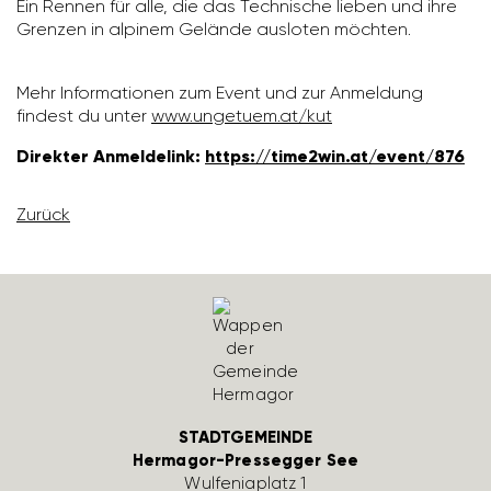
Ein Rennen für alle, die das Tech­ni­sche lieben und ihre
Grenzen in alpinem Gelände ausloten möchten.
Mehr Infor­ma­tionen zum Event und zur Anmel­dung
findest du unter
www.unge­tuem.at/​kut
Direkter Anmel­de­link:
https://​time2win.at/​event/​876
Zurück
STADTGEMEINDE
Hermagor-Pressegger See
Wulfe­nia­platz 1