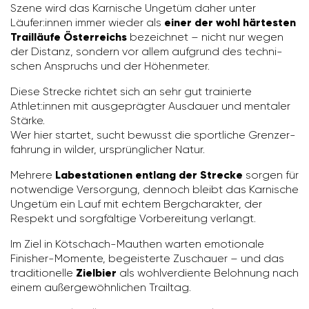
Szene wird das Karni­sche Ungetüm daher unter
Läufer:innen immer wieder als
einer der wohl härtesten
Trailläufe Öster­reichs
bezeichnet – nicht nur wegen
der Distanz, sondern vor allem aufgrund des tech­ni­
schen Anspruchs und der Höhen­meter.
Diese Strecke richtet sich an sehr gut trai­nierte
Athlet:innen mit ausge­prägter Ausdauer und mentaler
Stärke.
Wer hier startet, sucht bewusst die sport­liche Grenz­er­
fah­rung in wilder, ursprüng­li­cher Natur.
Mehrere
Labe­sta­tionen entlang der Strecke
sorgen für
notwen­dige Versor­gung, dennoch bleibt das Karni­sche
Ungetüm ein Lauf mit echtem Berg­cha­rakter, der
Respekt und sorg­fäl­tige Vorbe­rei­tung verlangt.
Im Ziel in Kötschach-Mauthen warten emotio­nale
Finisher-Momente, begeis­terte Zuschauer – und das
tradi­tio­nelle
Ziel­bier
als wohl­ver­diente Beloh­nung nach
einem außer­ge­wöhn­li­chen Trailtag.