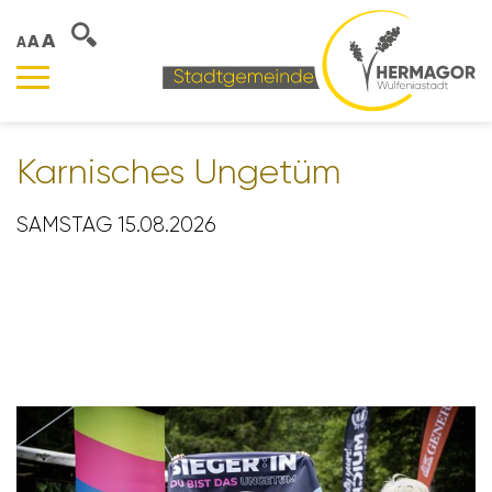
A
A
A
Karni­sches Ungetüm
SAMSTAG 15.08.2026