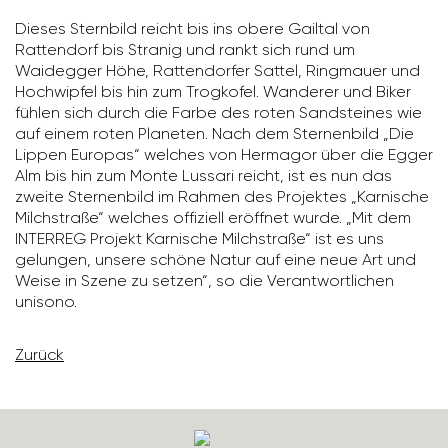
Dieses Stern­bild reicht bis ins obere Gailtal von
Ratten­dorf bis Stranig und rankt sich rund um
Waidegger Höhe, Ratten­dorfer Sattel, Ring­mauer und
Hoch­wipfel bis hin zum Trog­kofel. Wanderer und Biker
fühlen sich durch die Farbe des roten Sand­steines wie
auf einem roten Planeten. Nach dem Ster­nen­bild „Die
Lippen Europas“ welches von Hermagor über die Egger
Alm bis hin zum Monte Lussari reicht, ist es nun das
zweite Ster­nen­bild im Rahmen des Projektes „Karni­sche
Milch­straße“ welches offi­ziell eröffnet wurde. „Mit dem
INTERREG Projekt Karni­sche Milch­straße“ ist es uns
gelungen, unsere schöne Natur auf eine neue Art und
Weise in Szene zu setzen“, so die Verant­wort­li­chen
unisono.
Zurück