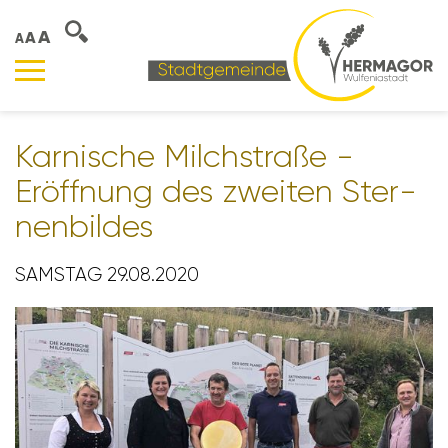
A
A
A
Karni­sche Milch­straße -
Eröff­nung des zweiten Ster­
nen­bildes
SAMSTAG 29.08.2020