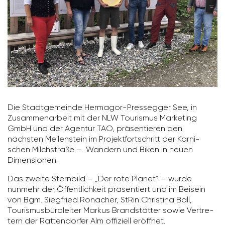
Die Stadt­ge­meinde Hermagor-Pres­segger See, in
Zusam­men­ar­beit mit der NLW Tourismus Marke­ting
GmbH und der Agentur TAO, präsen­tieren den
nächsten Meilen­stein im Projekt­fort­schritt der Karni­
schen Milch­straße – Wandern und Biken in neuen
Dimen­sionen.
Das zweite Stern­bild – „Der rote Planet“ – wurde
nunmehr der Öffent­lich­keit präsen­tiert und im Beisein
von Bgm. Sieg­fried Ronacher, StRin Chris­tina Ball,
Touris­mus­bü­ro­leiter Markus Brand­stätter sowie Vertre­
tern der Ratten­dorfer Alm offi­ziell eröffnet.