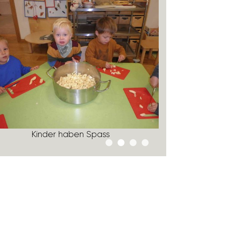
Kinder haben Spass
Kinder s