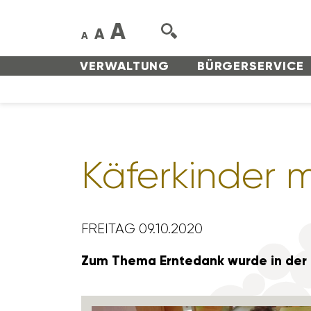
A
A
A
VERWAL­TUNG
BÜRGER­SERVICE
Käfer­kinder
FREITAG 09.10.2020
Zum Thema Ernte­dank wurde in der 