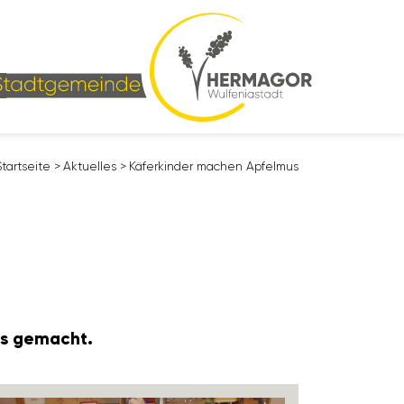
Start­seite
>
Aktu­elles
>
Käfer­kinder machen Apfelmus
us gemacht.