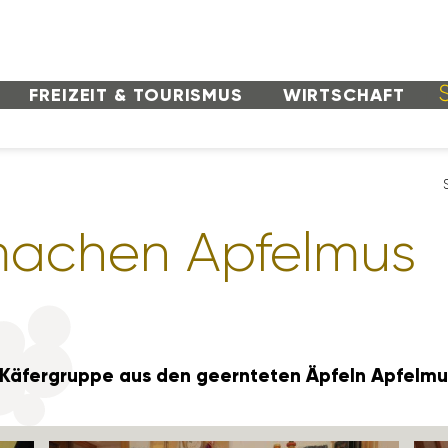
FREI­ZEIT & TOURISMUS
WIRT­SCHAFT
 machen Apfelmus
Käfer­gruppe aus den geern­teten Äpfeln Apfelm