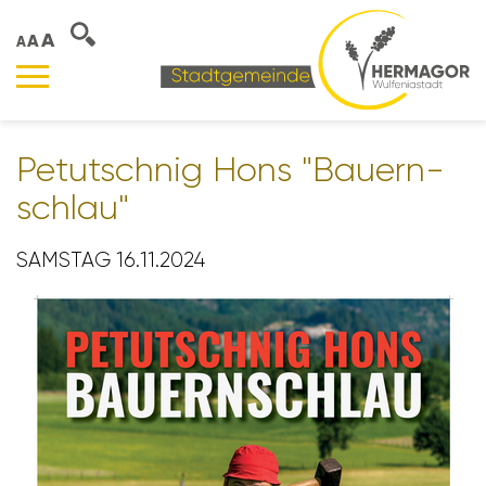
A
A
A
Petut­schnig Hons "Bauern­
schlau"
SAMSTAG 16.11.2024