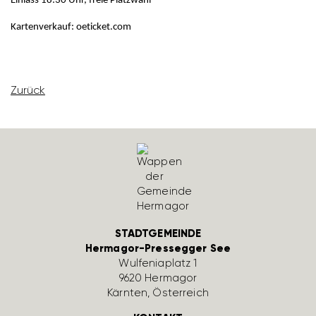
Einlass 18:30 Uhr,
freie Platz­wahl
Karten­ver­kauf: oeti­cket.com
Zurück
STADTGEMEINDE
Hermagor-Pressegger See
Wulfe­nia­platz 1
9620 Hermagor
Kärnten, Öster­reich