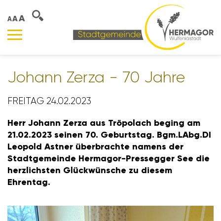
A
A
A
Johann Zerza - 70 Jahre
FREITAG 24.02.2023
Herr Johann Zerza aus Tröpo­lach beging am
21.02.2023 seinen 70. Geburtstag. Bgm.LAbg.DI
Leopold Astner über­brachte namens der
Stadt­ge­meinde Hermagor-Pres­segger See die
herz­lichsten Glück­wün­sche zu diesem
Ehrentag.