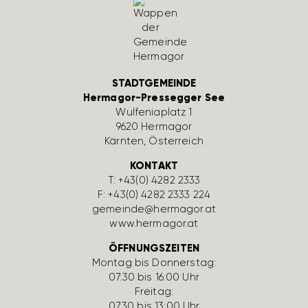
STADTGEMEINDE
Hermagor-Pressegger See
Wulfe­nia­platz 1
9620 Hermagor
Kärnten, Öster­reich
KONTAKT
T:
+43(0) 4282 2333
F: +43(0) 4282 2333 224
gemeinde@hermagor.at
www.hermagor.at
ÖFFNUNGSZEITEN
Montag bis Donnerstag:
07:30 bis 16:00 Uhr
Freitag:
07:30 bis 13:00 Uhr